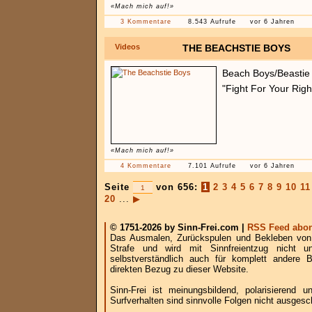
«Mach mich auf!»
3 Kommentare
8.543 Aufrufe
vor 6 Jahren
Videos
THE BEACHSTIE BOYS
Beach Boys/Beastie
"Fight For Your Rig
«Mach mich auf!»
4 Kommentare
7.101 Aufrufe
vor 6 Jahren
Seite
von 656:
1
2
3
4
5
6
7
8
9
10
11
20
...
▶
© 1751-2026 by Sinn-Frei.com |
RSS Feed abon
Das Ausmalen, Zurückspulen und Bekleben von B
Strafe und wird mit Sinnfreientzug nicht u
selbstverständlich auch für komplett andere
direkten Bezug zu dieser Website.
Sinn-Frei ist meinungsbildend, polarisierend
Surfverhalten sind sinnvolle Folgen nicht ausgesc