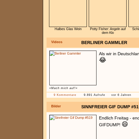
Halbes Glas Wein
Potty Fisher: Angeln auf
Schi
dem Klo
Videos
BERLINER GAMMLER
Als wir in Deutschla
😂
«Mach mich auf!»
9 Kommentare
9.891 Aufrufe
vor 6 Jahren
Bilder
SINNFREIER GIF DUMP #51
Endlich Freitag - en
😄
GIFDUMP!