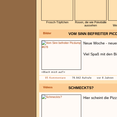
Frosch-Töpfchen
Rosen, die wie Pokebälle
aussehen
We
Bilder
VOM SINN BEFREITER PIC
Neue Woche - neue
Viel Spaß mit den B
«Mach mich auf!»
95 Kommentare
76.942 Aufrufe
vor 6 Jahren
Videos
SCHMECKTS?
Hier scheint die Pi