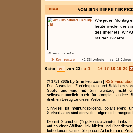
Bilder
VOM SINN BEFREITER PIC
Wie jeden Montag e
heute wieder der si
des Internets. Wir 
mit den Bildern!
«Mach mich auf!»
34 Kommentare
46.258 Aufrufe
vor 18 Jahren
Seite
von 23:
◀
1
...
16
17
18
19
20
2
© 1751-2026 by Sinn-Frei.com |
RSS Feed abon
Das Ausmalen, Zurückspulen und Bekleben von B
Strafe und wird mit Sinnfreientzug nicht u
selbstverständlich auch für komplett andere
direkten Bezug zu dieser Website.
Sinn-Frei ist meinungsbildend, polarisierend
Surfverhalten sind sinnvolle Folgen nicht ausgesc
Die mit Sternchen (*) gekennzeichneten Links si
auf so einen Affiliate-Link klickst und über die
betreffenden Online-Shop oder Anbieter eine Provi