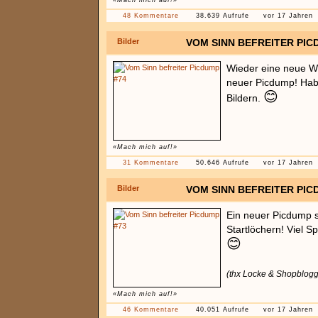
«Mach mich auf!»
48 Kommentare
38.639 Aufrufe
vor 17 Jahren
Bilder
VOM SINN BEFREITER PIC
Wieder eine neue W
neuer Picdump! Hab
😊
Bildern.
«Mach mich auf!»
31 Kommentare
50.646 Aufrufe
vor 17 Jahren
Bilder
VOM SINN BEFREITER PIC
Ein neuer Picdump s
Startlöchern! Viel S
😊
(thx Locke & Shopblogge
«Mach mich auf!»
46 Kommentare
40.051 Aufrufe
vor 17 Jahren