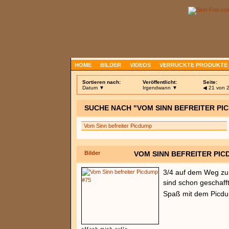
HOME
BILDER
VIDEOS
VERRÜCKTE PRODUKTE
Sortieren nach:
Veröffentlicht:
Seite:
Datum ▼
Irgendwann ▼
◀
21 von 
SUCHE NACH "VOM SINN BEFREITER PIC
Bilder
VOM SINN BEFREITER PIC
3/4 auf dem Weg z
sind schon geschafft
Spaß mit dem Picd