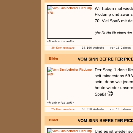
Wir haben mal wied
Picdump und zwar 
70! Viel Spaß mit de
(thx Dr No für eines der 
«Mach mich auf!»
36 Kommentare
37.196 Aufrufe
vor 18 Jahren
Bilder
VOM SINN BEFREITER PIC
Der Song "I don't li
seit mindestens 69
sein, denn wie jede
heute wieder unsere
😊
Spaß!
«Mach mich auf!»
25 Kommentare
58.310 Aufrufe
vor 18 Jahren
Bilder
VOM SINN BEFREITER PIC
Und es ist wieder so