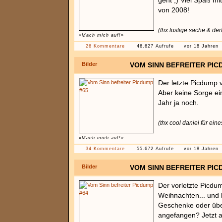
geht ;) Viel Spaß mit
von 2008!
(thx lustige sache & der
«Mach mich auf!»
26 Kommentare
46.627 Aufrufe
vor 18 Jahren
Bilder
VOM SINN BEFREITER PIC
Der letzte Picdump 
Aber keine Sorge ei
Jahr ja noch.
(thx cool daniel für eine
«Mach mich auf!»
34 Kommentare
55.672 Aufrufe
vor 18 Jahren
Bilder
VOM SINN BEFREITER PIC
Der vorletzte Picdu
Weihnachten... und h
Geschenke oder übe
angefangen? Jetzt a